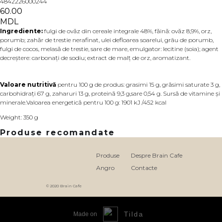
4842226000244
60.00
MDL
Ingrediente:
fulgi de ovăz din cereale integrale 48%, făină: ovăz 8,9%, orz,
porumb; zahăr de trestie nerafinat, ulei defloarea soarelui, grâu de porumb,
fulgi de cocos, melasă de trestie, sare de mare, emulgator: lecitine (soia); agent
decreștere: carbonați de sodiu; extract de malț de orz, aromatizant.
Valoare nutritivă
pentru 100 g de produs: grasimi 15 g, grăsimi saturate 3 g,
carbohidrați 67 g, zaharuri 13 g, proteină 9,3 g,sare 0,54 g. Sursă de vitamine și
minerale.Valoarea energetică pentru 100 g: 1901 kJ /452 kcal
Weight: 350 g
Produse recomandate
Produse
Despre Brain Cafe
Angro
Contacte
© 2020 Brain Cafe
Tilda
Made on